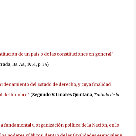
nstitución de un país o de las constituciones en general”
trada, Bs. As., 1951, p. 34).
 ordenamiento del Estado de derecho, y cuya finalidad
dad del hombre”
(
Segundo V. Linares Quintana
,
Tratado de la
ra fundamental u organización política de la Nación, en lo
los poderes públicos, dentro de las finalidades esenciales y