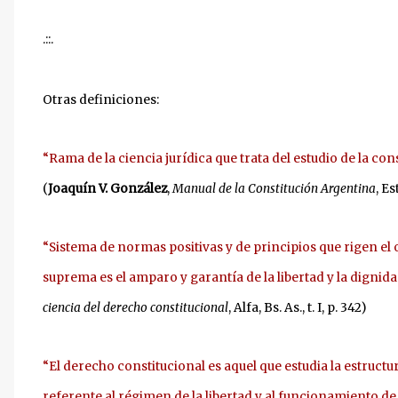
.::.
Otras definiciones:
“Rama de la ciencia jurídica que trata del estudio de la co
(
Joaquín V. González
,
Manual de la Constitución Argentina
, Es
“Sistema de normas positivas y de principios que rigen el
suprema es el amparo y garantía de la libertad y la digni
ciencia del derecho constitucional
, Alfa, Bs. As., t. I, p. 342)
“El derecho constitucional es aquel que estudia la estructu
referente al régimen de la libertad y al funcionamiento de 