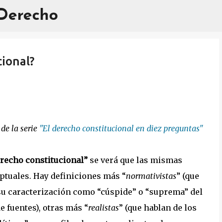
 Derecho
Ir al contenido principal
cional?
o
de la serie
"El derecho constitucional en diez preguntas"
recho constitucional”
se verá que las mismas
ptuales. Hay definiciones más “
normativistas
” (que
a su caracterización como “cúspide” o “suprema” del
 fuentes), otras más “
realistas
” (que hablan de los