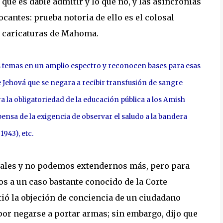
o que es dable admitir y lo que no, y las asincronías
antes: prueba notoria de ello es el colosal
 caricaturas de Mahoma.
s temas en un amplio espectro y reconocen bases para esas
e Jehová que se negara a recibir transfusión de sangre
ara la obligatoriedad de la educación pública a los Amish
spensa de la exigencia de observar el saludo a la bandera
 1943), etc.
ales y no podemos extendernos más, pero para
s a un caso bastante conocido de la Corte
itió la objeción de conciencia de un ciudadano
 por negarse a portar armas; sin embargo, dijo que