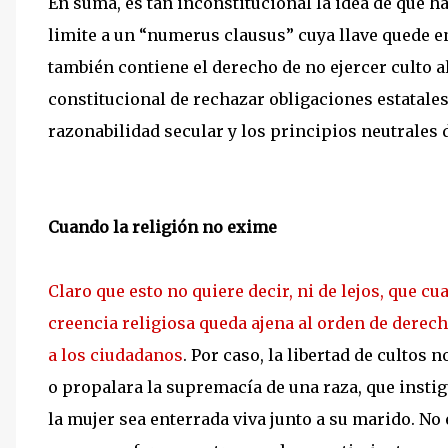
En suma, es tan inconstitucional la idea de que ha
limite a un “numerus clausus” cuya llave quede en
también contiene el derecho de no ejercer culto 
constitucional de rechazar obligaciones estatale
razonabilidad secular y los principios neutrales
Cuando la religión no exime
Claro que esto no quiere decir, ni de lejos, que c
creencia religiosa queda ajena al orden de derec
a los ciudadanos
. Por caso, la libertad de culto
o propalara la supremacía de una raza, que instigu
la mujer sea enterrada viva junto a su marido. No