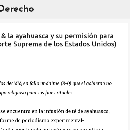
 Derecho
Ir al contenido principal
 & la ayahuasca y su permisión para
 Corte Suprema de los Estados Unidos)
s decidió, en fallo unánime (8-0) que el gobierno no
o religioso para sus fines rituales.
 se encuentra en la infusión de té de ayahuasca,
nforme de periodismo experimental-
Graña, mostrando en tevé su paso por el trip