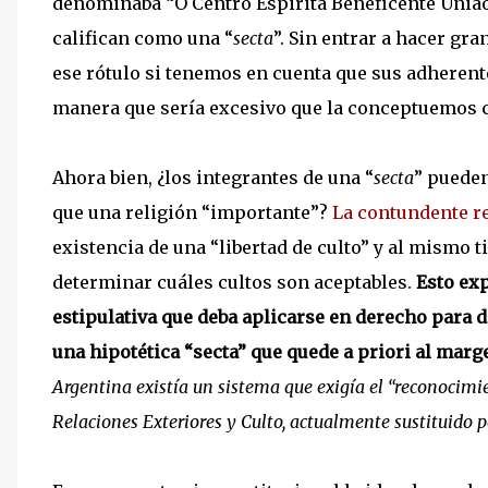
denominaba “O Centro Espirita Beneficente Uniao d
califican como una “
secta
”. Sin entrar a hacer gr
ese rótulo si tenemos en cuenta que sus adherent
manera que sería excesivo que la conceptuemos c
Ahora bien, ¿los integrantes de una “
secta
” pueden
que una religión “importante”?
La contundente re
existencia de una “libertad de culto” y al mismo t
determinar cuáles cultos son aceptables.
Esto exp
estipulativa que deba aplicarse en derecho para d
una hipotética “secta” que quede a priori al margen
Argentina existía un sistema que exigía el “reconocimien
Relaciones Exteriores y Culto, actualmente sustituido po