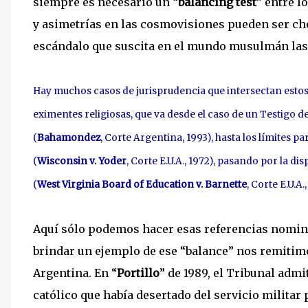
siempre es necesario un “
balancing test
” entre l
y asimetrías en las cosmovisiones pueden ser choc
escándalo que suscita en el mundo musulmán las
Hay muchos casos de jurisprudencia que intersectan esto
eximentes religiosas, que va desde el caso de un Testigo d
(
Bahamondez
, Corte Argentina, 1993), hasta los límites p
(
Wisconsin v. Yoder
, Corte E.U.A., 1972), pasando por la di
(
West Virginia Board of Education v. Barnette
, Corte E.U.A.,
Aquí sólo podemos hacer esas referencias nomin
brindar un ejemplo de ese “balance” nos remitimo
Argentina. En “
Portillo
” de 1989, el Tribunal adm
católico que había desertado del servicio militar