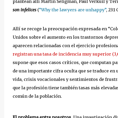
plantean allí Martin Seligman, Paul Verkuil y Ter
son infelices
(
“Why the lawyers are unhappy”
, 23:
Allí se recoge la preocupación expresada en “Cole
Unidos sobre el aumento en los trastornos depre
aparecen relacionadas con el ejercicio profesio
registran una tasa de incidencia muy superior (3
supone que esos casos críticos, que computan par
de una importante cifra oculta que se traduce en 
vida, crisis vocacionales y sentimientos de frustr
que la profesión tiene también tasas más elevada
común de la población.
El problema entre nosotros.
Una investigación dir