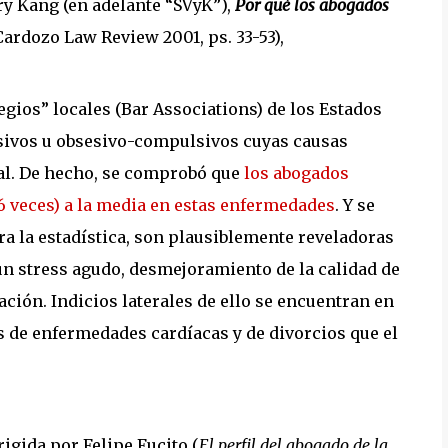
ry Kang (en adelante “SVyK”),
Por qué los abogados
1 Cardozo Law Review 2001, ps. 33-53),
gios” locales (Bar Associations) de los Estados
sivos u obsesivo-compulsivos cuyas causas
nal. De hecho, se comprobó que
los abogados
,6 veces) a la media en estas enfermedades
. Y se
a la estadística, son plausiblemente reveladoras
un stress agudo, desmejoramiento de la calidad de
ación. Indicios laterales de ello se encuentran en
s de enfermedades cardíacas y de divorcios que el
igida por Felipe Fucito (
El perfil del abogado de la