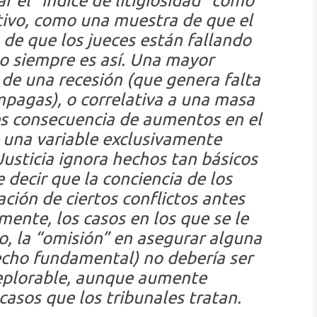
 el “índice de litigiosidad” como
ivo, como una muestra de que el
de que los jueces están fallando
no siempre es así. Una mayor
 de una recesión (que genera falta
mpagas), o correlativa a una masa
es consecuencia de aumentos en el
 una variable exclusivamente
Justicia
ignora hechos tan básicos
decir que la conciencia de los
zación de ciertos conflictos antes
mente, los casos en los que se le
do, la “omisión” en asegurar alguna
recho fundamental) no debería ser
plorable, aunque aumente
asos que los tribunales tratan.