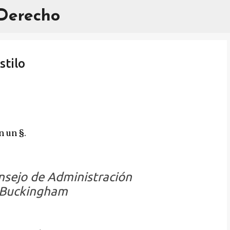
 Derecho
Ir al contenido principal
stilo
n un §.
nsejo de Administración
e Buckingham