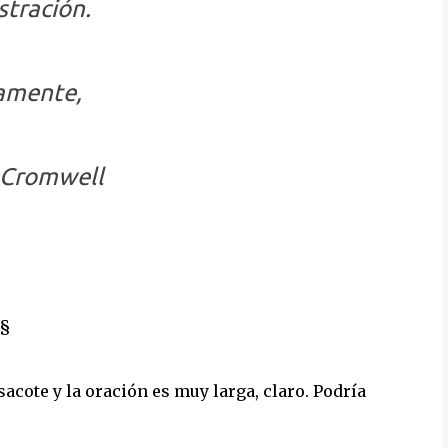
tración.
amente,
 Cromwell
§
cote y la oración es muy larga, claro. Podría