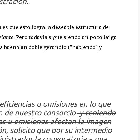
tración.
 es que esto logra la deseable estructura de
elante
. Pero todavía sigue siendo un poco larga.
es bueno un doble gerundio ("habiendo" y
ficiencias u omisiones en lo que
ón de nuestro consorcio
y teniendo
as u omisiones afectan la imagen
ón
, solicito que por su intermedio
nistrador la convocatoria a una