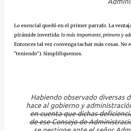
Adminis
Lo esencial quedó en el primer parrafo. La ventaja
pirámide invertida:
lo más importante, primero y ad
Entonces tal vez convenga tachar más cosas. No 
"teniendo"). Simplifiquemos.
Habiendo observado diversas de
hace al gobierno y administraci
en cuenta que dichas deficienci
de ese Consejo de Administraci
se gestione ante el señor Admi