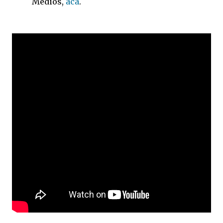
Medios,
acá
.