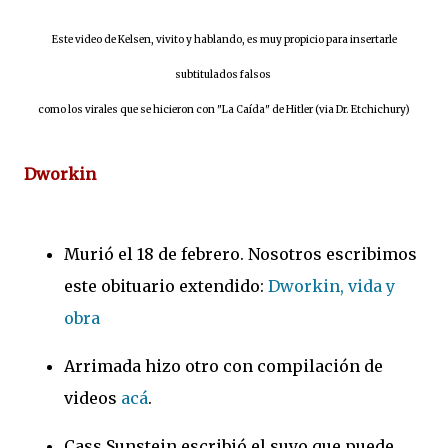
Este video de Kelsen, vivito y hablando, es muy propicio para insertarle
subtitulados falsos
como los virales que se hicieron con "La Caída" de Hitler (via Dr. Etchichury)
Dworkin
Murió el 18 de febrero. Nosotros escribimos
este obituario extendido:
Dworkin, vida y
obra
Arrimada hizo otro con compilación de
videos
acá
.
Cass Sunstein escribió el suyo que puede