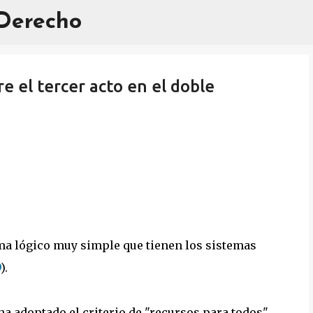
 Derecho
Ir al contenido principal
 el tercer acto en el doble
ema lógico muy simple que tienen los sistemas
9
).
a adoptado el criterio de "recursos para todos".