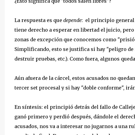
¿Esto significa que "todos salen libres"?
La respuesta es que
depende
: el principio genera
tiene derecho a esperar en libertad el juicio, per
zonas de excepción que conocemos como "prisión
Simplificando, esto se justifica si hay "peligro de
destruir pruebas, etc.). Como fuera, algunos queda
Aún afuera de la cárcel, estos acusados no queda
tercer set procesal y si hay "doble conforme", irá
En síntesis: el principió detrás del fallo de Calle
ganó primero y perdió después, dándole el derech
acusados, nos va a interesar no jugarnos a una rul