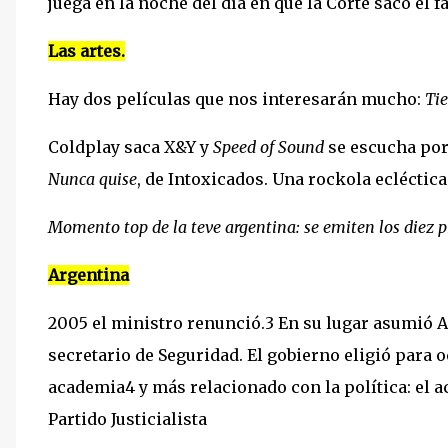
juega en la noche del día en que la Corte sacó el f
Las artes.
Hay dos películas que nos interesarán mucho:
Ti
Coldplay saca X&Y y
Speed of Sound
se escucha po
Nunca quise
, de Intoxicados. Una rockola ecléctica
Momento top de la teve argentina: se emiten los diez 
Argentina
2005 el ministro renunció.3 En su lugar asumió A
secretario de Seguridad. El gobierno eligió para 
academia4 y más relacionado con la política: el a
Partido Justicialista