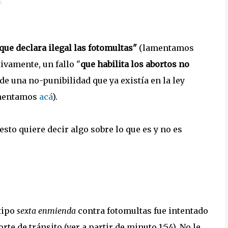
 que declara ilegal las fotomultas"
(lamentamos
ivamente, un fallo "
que habilita los abortos no
 de una no-punibilidad que ya existía en la ley
comentamos
acá
).
esto quiere decir algo sobre lo que es y no es
tipo
sexta enmienda
contra fotomultas fue intentado
orte de tránsito (ver a partir de minuto 1:54). No le