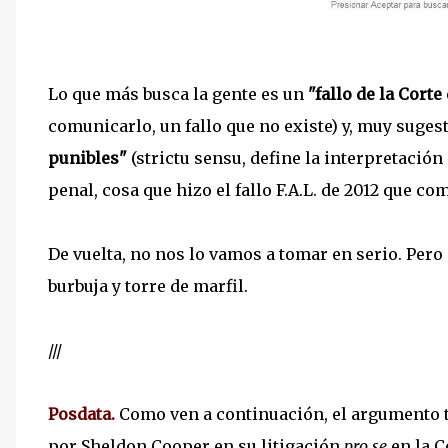
Lo que más busca la gente es un
"fallo de la Corte
comunicarlo, un fallo que no existe) y, muy sugest
punibles"
(strictu sensu, define la interpretación
penal, cosa que hizo el fallo F.A.L. de 2012 que 
De vuelta, no nos lo vamos a tomar en serio. Pero 
burbuja y torre de marfil.
///
Posdata.
Como ven a continuación, el argumento 
por Sheldon Cooper en su litigación
pro se
en la C