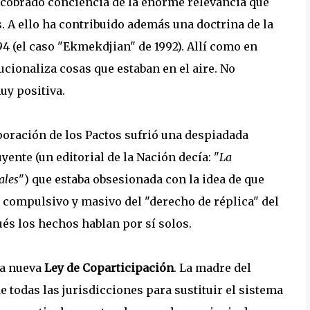
a cobrado conciencia de la enorme relevancia que
. A ello ha contribuido además una doctrina de la
94 (el caso "Ekmekdjian" de 1992). Allí como en
ucionaliza cosas que estaban en el aire. No
uy positiva.
poración de los Pactos sufrió una despiadada
ente (un editorial de la Nación decía: "
La
ales
") que estaba obsesionada con la idea de que
o compulsivo y masivo del "derecho de réplica" del
ués los hechos hablan por sí solos.
na nueva
Ley de Coparticipación
. La madre del
 todas las jurisdicciones para sustituir el sistema