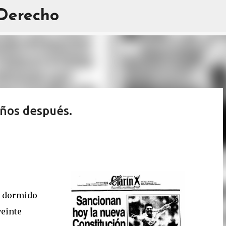
 Derecho
Ir al contenido principal
años después.
a dormido
veinte