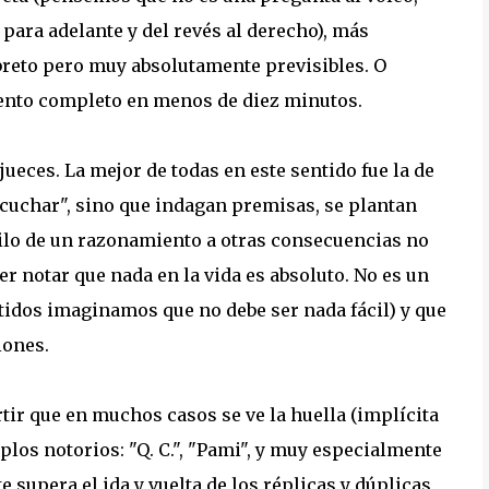
 para adelante y del revés al derecho), más
breto pero muy absolutamente previsibles. O
ento completo en menos de diez minutos.
 jueces. La mejor de todas en este sentido fue la de
scuchar", sino que indagan premisas, se plantan
 hilo de un razonamiento a otras consecuencias no
r notar que nada en la vida es absoluto. No es un
entidos imaginamos que no debe ser nada fácil) y que
iones.
rtir que en muchos casos se ve la huella (implícita
mplos notorios: "Q. C.", "Pami", y muy especialmente
 supera el ida y vuelta de los réplicas y dúplicas