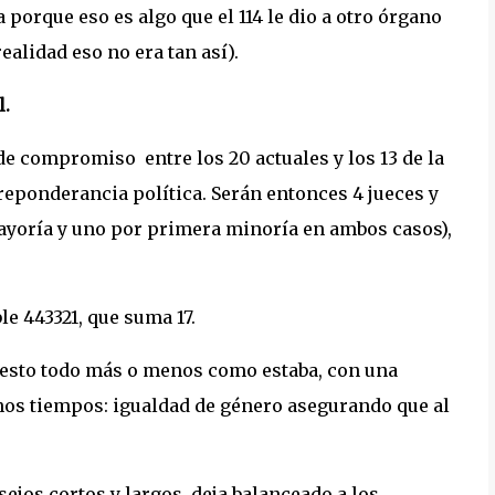
porque eso es algo que el 114 le dio a otro órgano
alidad eso no era tan así).
l.
de compromiso entre los 20 actuales y los 13 de la
reponderancia política. Serán entonces 4 jueces y
mayoría y uno por primera minoría en ambos casos),
e 443321, que suma 17.
 resto todo más o menos como estaba, con una
nos tiempos: igualdad de género asegurando que al
ejos cortos y largos, deja balanceado a los