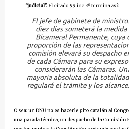
"judicial".
El citado 99 inc 3º termina así:
El jefe de gabinete de ministr
diez días someterá la medida 
Bicameral Permanente
, cuya
proporción de las representacion
comisión elevará su despacho en 
de cada Cámara para su expreso 
considerarán las Cámaras. Una
mayoría absoluta de la totalida
regulará el trámite y los alcance
O sea: un DNU no es hacerle pito catalán al Congr
una parada técnica, un despacho de la Comisión B
por los puntos: la Constitución pretende que las