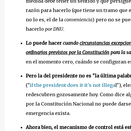
medida debe tener un sentido y que persigue 
razón para hacerlo (que tiene un tramo que es
no lo es, el de la
conveniencia
) pero no se pue
hacerlo
por DNU
.
Lo puede hacer
cuando
circunstancias excepcion
ordinarios previstos por la Constitución
para la sa
en el momento cero, cuándo se configuran e
Pero la del presidente no es "la última palab
("
if the president does it it's not illega
l"), e
redescubren gozosamente hoy. Como dice alg
por la Constitución Nacional no puede darse
emergencia exista.
Ahora bien, el mecanismo de control está es