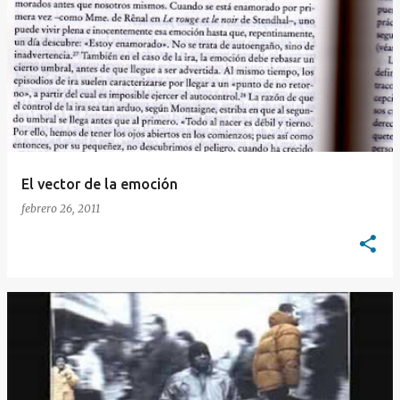
E
n
t
r
a
d
a
El vector de la emoción
s
febrero 26, 2011