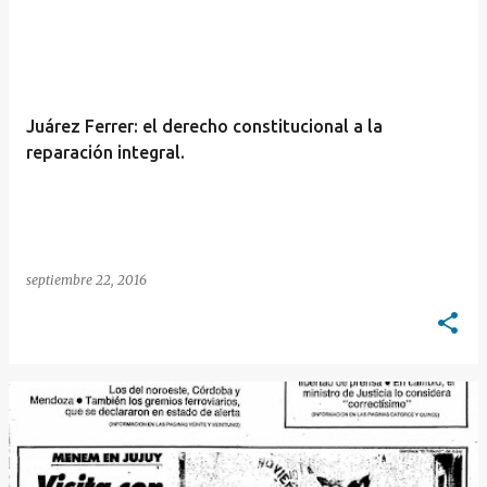
E
n
t
r
Juárez Ferrer: el derecho constitucional a la
a
reparación integral.
d
a
s
septiembre 22, 2016