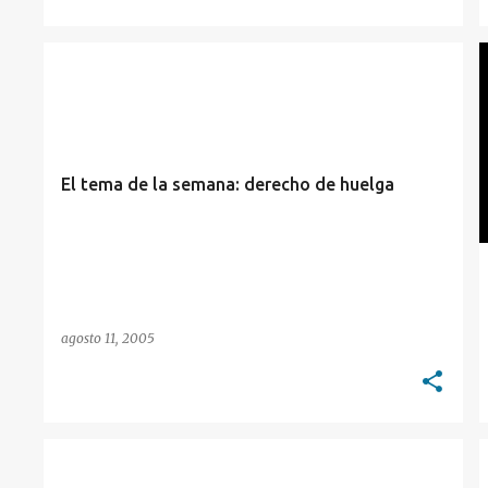
LABORAL
PROTESTAS
El tema de la semana: derecho de huelga
agosto 11, 2005
CURIOSIDADES
INTERNET
SABERDERECHO