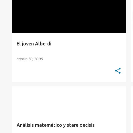
t
r
a
d
a
El joven Alberdi
s
agosto 30, 2005
PAPERS
STARE DECISIS
SUPREME COURT
WARREN
Análisis matemático y stare decisis