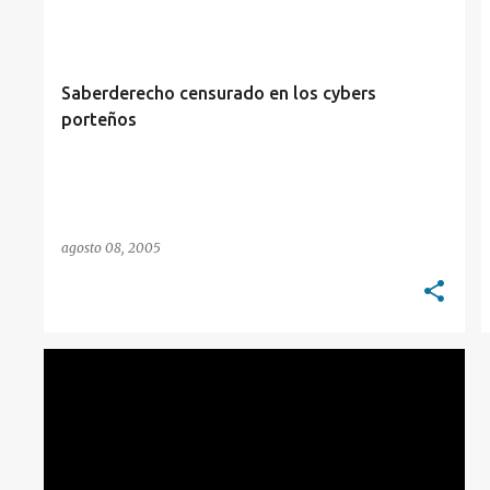
Saberderecho censurado en los cybers
porteños
agosto 08, 2005
SUPREME COURT