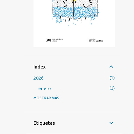
Index
1
2026
1
enero
MOSTRAR MÁS
3
2025
1
marzo
2
enero
Etiquetas
37
2024