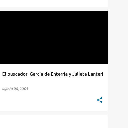
CURIOSIDADES
EMERGENCIAS
El buscador: García de Enterría y Julieta Lanteri
agosto 08, 2005
INTERNET
PROPIEDAD INTELECTUAL
SUPREME COURT