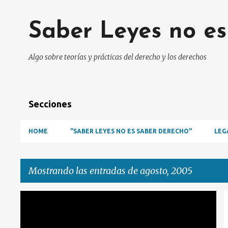
Saber Leyes no e
Algo sobre teorías y prácticas del derecho y los derechos
Secciones
HOME
"SABER LEYES NO ES SABER DERECHO"
LEG
Mostrando las entradas de agosto, 2005
E
ALBERDI
HISTÓRICAS
n