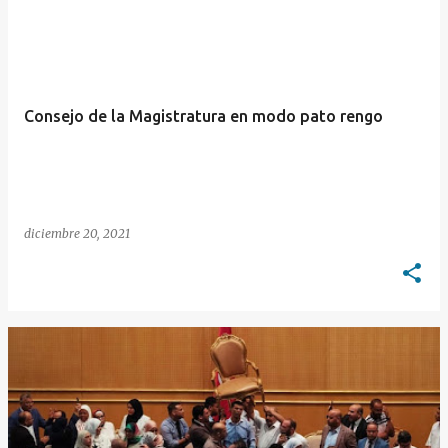
E
n
t
r
Consejo de la Magistratura en modo pato rengo
a
d
a
s
diciembre 20, 2021