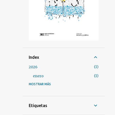
Index
1
2026
1
enero
MOSTRAR MÁS
3
2025
1
marzo
2
enero
Etiquetas
37
2024