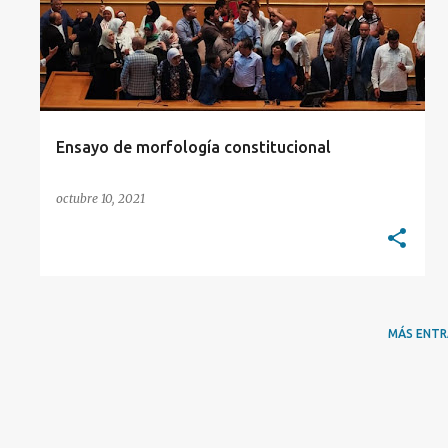
t
r
a
d
a
Ensayo de morfología constitucional
s
octubre 10, 2021
MÁS ENT