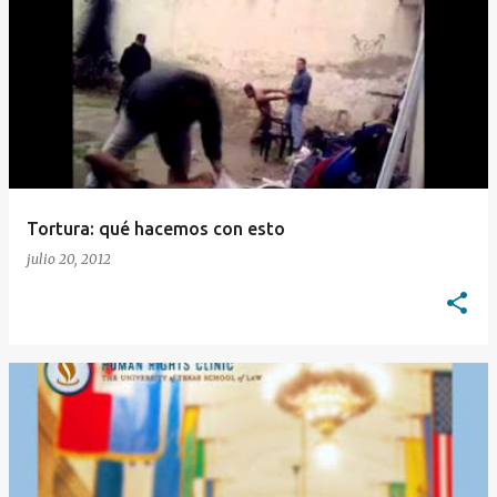
E
n
t
r
a
d
a
Tortura: qué hacemos con esto
s
julio 20, 2012