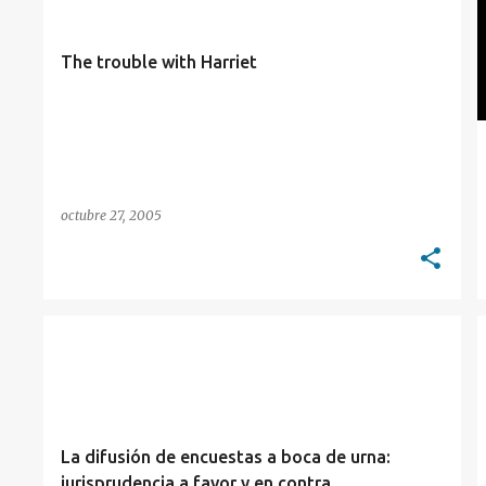
t
r
The trouble with Harriet
a
d
a
s
octubre 27, 2005
BELLUSCIO
CORTE SUPREMA
ELECTORAL
MEDIOS
PETRACCHI
+
La difusión de encuestas a boca de urna:
jurisprudencia a favor y en contra.