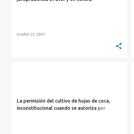
octubre 23, 2005
DERECHO COMPARADO
DROGAS
La permisión del cultivo de hojas de coca,
inconstitucional cuando se autoriza por
gobiernos regionales en colisión con una ley
nacional