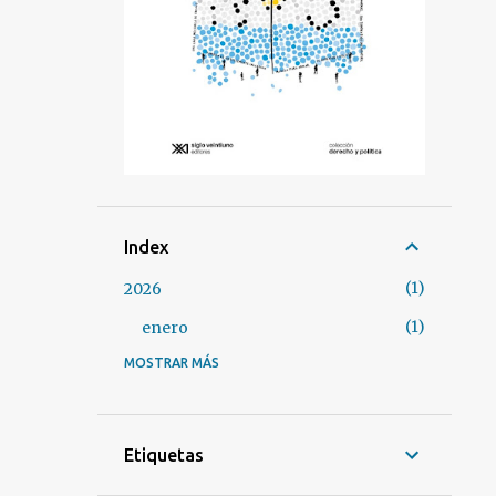
Index
1
2026
1
enero
MOSTRAR MÁS
3
2025
1
marzo
2
enero
Etiquetas
37
2024