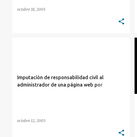
octubre 18, 2005
INTERNET
LIBERTAD DE EXPRESIÓN
MEDIOS
+
RESPONSABILIDAD CIVIL
Imputación de responsabilidad civil al
administrador de una página web por
expresiones injuriosas contenidas en los foros
publicos de su sitio
octubre 12, 2005