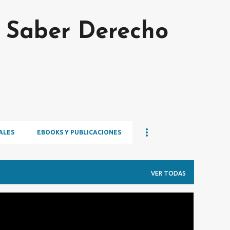
Ir al contenido principal
s Saber Derecho
ALES
EBOOKS Y PUBLICACIONES
VER TODAS
CURIOSIDADES
HISTÓRICAS
IGUALDAD
+
SUPREME COURT