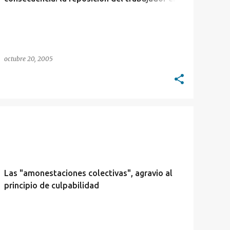
su puesto
octubre 20, 2005
CORTE INTERAMERICANA
CURIOSIDADES
+
VIDA COTIDIANA
Las "amonestaciones colectivas", agravio al
principio de culpabilidad