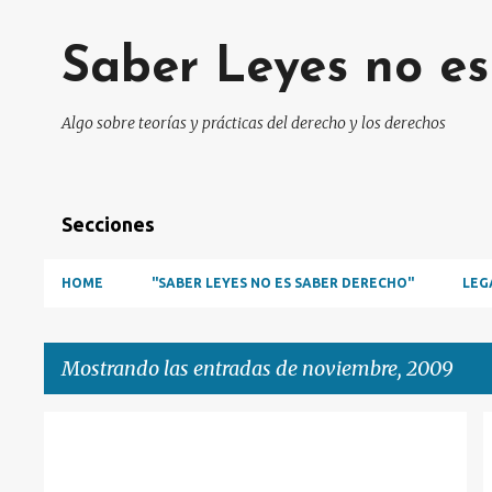
Saber Leyes no e
Algo sobre teorías y prácticas del derecho y los derechos
Secciones
HOME
"SABER LEYES NO ES SABER DERECHO"
LEG
Mostrando las entradas de noviembre, 2009
E
DEPORTE
FAYT
PETRACCHI
PRM
+
n
TRIBUNAL CONSTITUCIONAL DE ESPAÑA