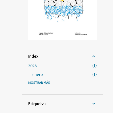
Index
1
2026
1
enero
MOSTRAR MÁS
3
2025
1
marzo
2
enero
Etiquetas
37
2024