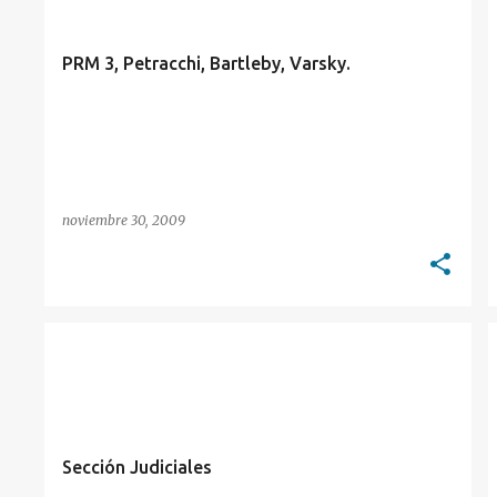
t
r
PRM 3, Petracchi, Bartleby, Varsky.
a
d
a
s
noviembre 30, 2009
Sección Judiciales