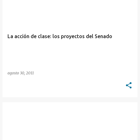
E
n
t
r
La acción de clase: los proyectos del Senado
a
d
a
s
agosto 30, 2011