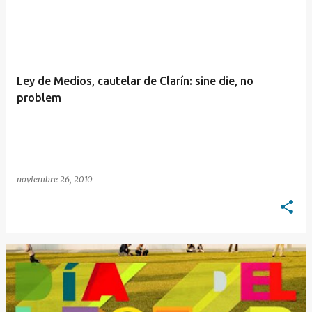
E
n
t
r
Ley de Medios, cautelar de Clarín: sine die, no
a
problem
d
a
s
noviembre 26, 2010