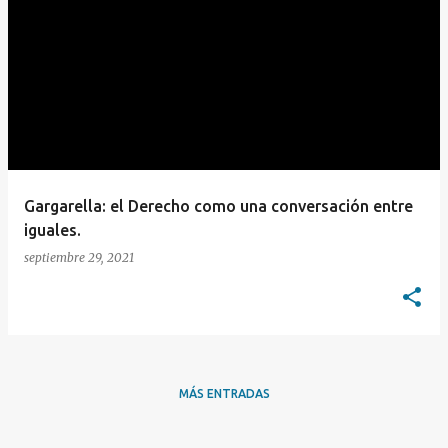
E
n
t
r
a
d
a
Gargarella: el Derecho como una conversación entre
s
iguales.
septiembre 29, 2021
MÁS ENTRADAS