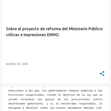
E
n
t
r
Sobre el proyecto de reforma del Ministerio Público:
a
críticas e impresiones EMHO.
d
a
s
octubre 21, 2016