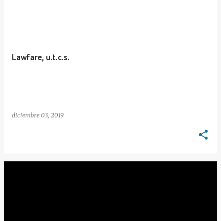
E
n
t
r
Lawfare, u.t.c.s.
a
d
a
s
diciembre 03, 2019