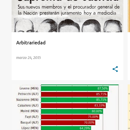
t
r
a
d
a
Arbitrariedad
s
marzo 24, 2015
BELLUSCIO
CORTE SUPREMA
ESTADÍSTICAS
FAYT
HIGHTON
LORENZETTI
MAQUEDA
+
ZAFFARONI