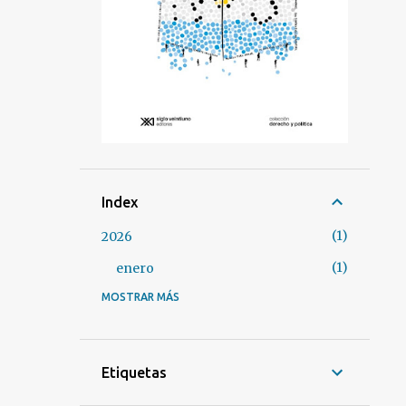
Index
1
2026
1
enero
MOSTRAR MÁS
3
2025
1
marzo
2
enero
Etiquetas
37
2024