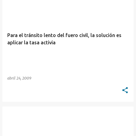
E
n
t
r
Para el tránsito lento del fuero civil, la solución es
a
aplicar la tasa activia
d
a
s
abril 24, 2009