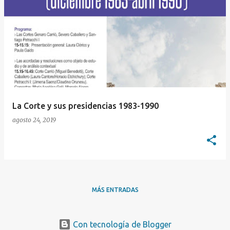
E
n
t
r
a
d
a
La Corte y sus presidencias 1983-1990
s
agosto 24, 2019
MÁS ENTRADAS
Con tecnología de Blogger