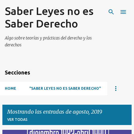
Saber Leyes no es
Ir al contenido principal
Saber Derecho
Algo sobre teorías y prácticas del derecho y los
derechos
Secciones
HOME
"SABER LEYES NO ES SABER DERECHO"
Mostrando las entradas de agosto, 2019
VER TODAS