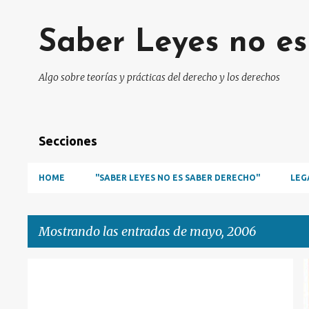
Saber Leyes no e
Algo sobre teorías y prácticas del derecho y los derechos
Secciones
HOME
"SABER LEYES NO ES SABER DERECHO"
LEG
Mostrando las entradas de mayo, 2006
E
HISTÓRICAS
MARSHALL
RANKINGS
n
SUPREME COURT
WARREN
+