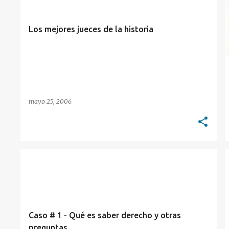
t
r
Los mejores jueces de la historia
a
d
a
s
mayo 25, 2006
DIVULGACIÓN
TEORÍA DEL DERECHO
Caso # 1 - Qué es saber derecho y otras
preguntas