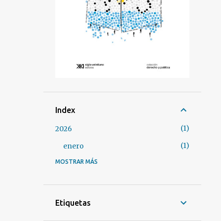
Index
1
2026
1
enero
MOSTRAR MÁS
3
2025
1
marzo
2
enero
Etiquetas
37
2024