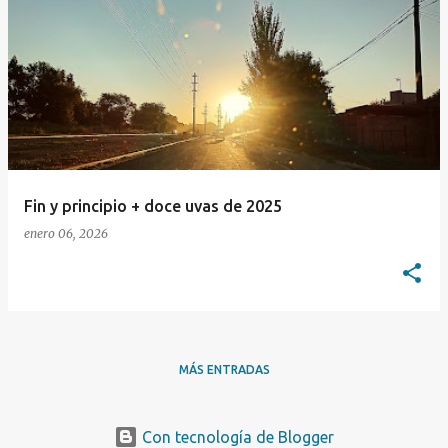
E
n
t
r
a
d
a
Fin y principio + doce uvas de 2025
s
enero 06, 2026
MÁS ENTRADAS
Con tecnología de Blogger